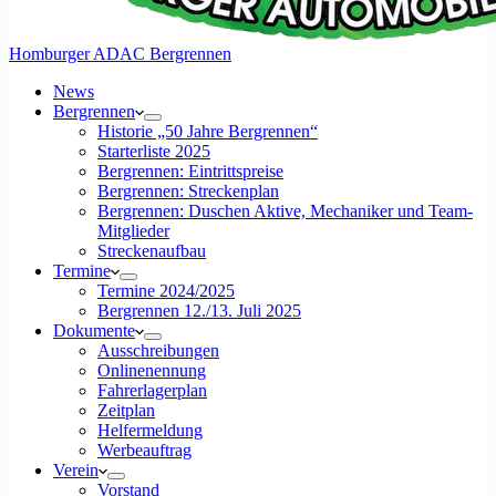
Homburger ADAC Bergrennen
News
Bergrennen
Historie „50 Jahre Bergrennen“
Starterliste 2025
Bergrennen: Eintrittspreise
Bergrennen: Streckenplan
Bergrennen: Duschen Aktive, Mechaniker und Team-
Mitglieder
Streckenaufbau
Termine
Termine 2024/2025
Bergrennen 12./13. Juli 2025
Dokumente
Ausschreibungen
Onlinenennung
Fahrerlagerplan
Zeitplan
Helfermeldung
Werbeauftrag
Verein
Vorstand