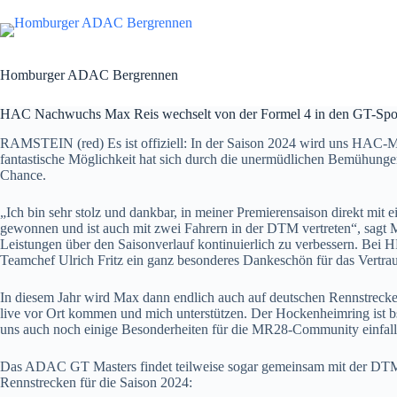
Zum
Inhalt
springen
Homburger ADAC Bergrennen
HAC Nachwuchs Max Reis wechselt von der Formel 4 in den GT-Spo
RAMSTEIN (red) Es ist offiziell: In der Saison 2024 wird uns HAC-
fantastische Möglichkeit hat sich durch die unermüdlichen Bemühunge
Chance.
„Ich bin sehr stolz und dankbar, in meiner Premierensaison direkt
gewonnen und ist auch mit zwei Fahrern in der DTM vertreten“, sagt M
Leistungen über den Saisonverlauf kontinuierlich zu verbessern. Bei H
Teamchef Ulrich Fritz ein ganz besonderes Dankeschön für das Vertrau
In diesem Jahr wird Max dann endlich auch auf deutschen Rennstrecken
live vor Ort kommen und mich unterstützen. Der Hockenheimring ist bsp
uns auch noch einige Besonderheiten für die MR28-Community einfall
Das ADAC GT Masters findet teilweise sogar gemeinsam mit der DTM st
Rennstrecken für die Saison 2024: