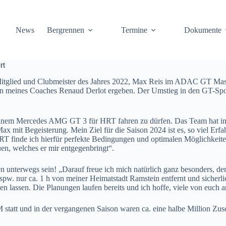
News
Bergrennen
Termine
Dokumente
rt
Mitglied und Clubmeister des Jahres 2022, Max Reis im ADAC GT Mast
n meines Coaches Renaud Derlot ergeben. Der Umstieg in den GT-Sport
 mit einem Mercedes AMG GT 3 für HRT fahren zu dürfen. Das Team ha
ax mit Begeisterung. Mein Ziel für die Saison 2024 ist es, so viel Er
RT finde ich hierfür perfekte Bedingungen und optimalen Möglichkeiten.
en, welches er mir entgegenbringt“.
 unterwegs sein! „Darauf freue ich mich natürlich ganz besonders, de
w. nur ca. 1 h von meiner Heimatstadt Ramstein entfernt und sicherlic
en lassen. Die Planungen laufen bereits und ich hoffe, viele von eu
att und in der vergangenen Saison waren ca. eine halbe Million Zusc