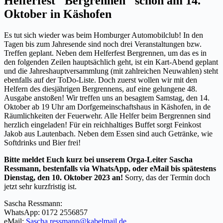
Helferfest "Bergrennen" schon am 14.
Oktober in Käshofen
Es tut sich wieder was beim Homburger Automobilclub! In den
Tagen bis zum Jahresende sind noch drei Veranstaltungen bzw.
Treffen geplant. Neben dem Helferfest Bergrennen, um das es in
den folgenden Zeilen hauptsächlich geht, ist ein Kart-Abend geplant
und die Jahreshauptversammlung (mit zahlreichen Neuwahlen) steht
ebenfalls auf der ToDo-Liste. Doch zuerst wollen wir mit den
Helfern des diesjährigen Bergrennens, auf eine gelungene 48.
Ausgabe anstoßen! Wir treffen uns an besagtem Samstag, den 14.
Oktober ab 19 Uhr am Dorfgemeinschaftshaus in Käshofen, in de
Räumlichkeiten der Feuerwehr. Alle Helfer beim Bergrennen sind
herzlich eingeladen! Für ein reichhaltiges Buffet sorgt Feinkost
Jakob aus Lautenbach. Neben dem Essen sind auch Getränke, wie
Softdrinks und Bier frei!
Bitte meldet Euch kurz bei unserem Orga-Leiter Sascha
Ressmann, bestenfalls via WhatsApp, oder eMail bis spätestens
Dienstag, den 10. Oktober 2023 an!
Sorry, das der Termin doch
jetzt sehr kurzfristig ist.
Sascha Ressmann:
WhatsApp: 0172 2556857
eMail:
Sascha.
ressmann
@kabelmail.de