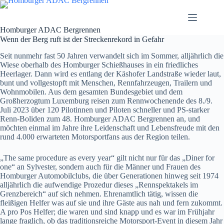
Zum
Inhalt
springen
Homburger ADAC Bergrennen
Wenn der Berg ruft ist der Streckenrekord in Gefahr
Seit nunmehr fast 50 Jahren verwandelt sich im Sommer, alljährlich die
Wiese oberhalb des Homburger Schießhauses in ein friedliches
Heerlager. Dann wird es entlang der Käshofer Landstraße wieder laut,
bunt und vollgestopft mit Menschen, Rennfahrzeugen, Trailern und
Wohnmobilen. Aus dem gesamten Bundesgebiet und dem
Großherzogtum Luxemburg reisen zum Rennwochenende des 8./9.
Juli 2023 über 120 Pilotinnen und Piloten schneller und PS-starker
Renn-Boliden zum 48. Homburger ADAC Bergrennen an, und
möchten einmal im Jahre ihre Leidenschaft und Lebensfreude mit den
rund 4.000 erwarteten Motorsportfans aus der Region teilen.
„The same procedure as every year“ gilt nicht nur für das „Diner for
one“ an Sylvester, sondern auch für die Männer und Frauen des
Homburger Automobilclubs, die über Generationen hinweg seit 1974
alljährlich die aufwendige Prozedur dieses „Rennspektakels im
Grenzbereich“ auf sich nehmen. Ehrenamtlich tätig, wissen die
fleißigen Helfer was auf sie und ihre Gäste aus nah und fern zukommt.
A pro Pos Helfer; die waren und sind knapp und es war im Frühjahr
lange fraglich, ob das traditionsreiche Motorsport-Event in diesem Jahr