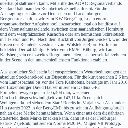
überhaupt stattfinden kann. Mit Hilfe des ADAC Regionalverbands
Saarland hält man den Rennbetrieb aktuell aufrecht. Für die
Austragung der Läufe zur Deutschen und Luxemburger
Bergmeisterschaft, sowie zum KW Berg-Cup, ist ein enormer
organisatorischer Aufgabenpool abzuarbeiten, egal ob handfest auf
dem Veranstaltungsgelände, zwischen dem saarländischen Homburg
und dem westpfälzischen Käshofen oder am heimischen Schreibtisch,
mit Telefon und PC. Nach dem Rücktritt von Jürgen Guckert, wird der
Posten des Rennleiters erstmals vom Wolsfelder Björn Hoffmann
bekleidet. Der 44-Jährige Eifeler vom EMSC Bitburg, wird am
Karlsberg sein erst zweites Bergrennen leiten, ist aber seit Jahrzehnten
in der Scene in den unterschiedlichsten Funktionen etabliert.
Aus sportlicher Sicht steht bei entsprechenden Wetterbedingungen der
absolute Streckenrekord zur Disposition. Für die kurvenreichen 2,6 km
vom Lambsbachtal bis vor die Tore Käshofens, benötigte im Jahr 2016
der Luxemburger David Hauser in seinem Dallara GP2-
Formelrennwagen genau 1.05,404 min, was einer
Durchschnittsgeschwindigkeit von 143,11 km/h entspricht.
Wohlgemerkt bei stehendem Start! Bereits im Vorjahr war Alexander
Hin (startet 2023 in der Berg-EM), bis zu seinem Aufhängungsbruch
nah an diese Marke herangefahren. Wenn einer aus dem diesjährigen
Starterfeld diese Marke knacken kann, dann ist es der Freiburger
Patrick Zajelsnik, mit seinem Norma M20 FC Mugen V8-Prototyp.