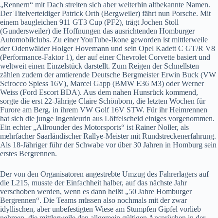
„Rennern“ mit Dach streiten sich aber weiterhin altbekannte Namen.
Der Titelverteidiger Patrick Orth (Bergweiler) fährt nun Porsche. Mit
einem baugleichen 911 GT3 Cup (PF2), trägt Jochen Stoll
(Gundersweiler) die Hoffnungen das ausrichtenden Homburger
Automobilclubs. Zu einer YouTube-Ikone geworden ist mittlerweile
der Odenwälder Holger Hovemann und sein Opel Kadett C GT/R V8
(Performance-Faktor 1), der auf einer Chevrolet Corvette basiert und
weltweit einen Einzelstück darstellt. Zum Reigen der Schnellsten
zählen zudem der amtierende Deutsche Bergmeister Erwin Buck (VW
Scirocco Spiess 16V), Marcel Gapp (BMW E36 M3) oder Werner
Weiss (Ford Escort BDA). Aus dem nahen Hunsrück kommend,
sorgte die erst 22-Jährige Claire Schönborn, die letzten Wochen für
Furore am Berg, in ihrem VW Golf 16V STW. Für ihr Heimrennen
hat sich die junge Ingenieurin aus Löffelscheid einiges vorgenommen.
Ein echter „Allrounder des Motorsports“ ist Rainer Noller, als
mehrfacher Saarländischer Rallye-Meister mit Rundstreckenerfahrung.
Als 18-Jähriger führ der Schwabe vor über 30 Jahren in Homburg sein
erstes Bergrennen.
Der von den Organisatoren angestrebte Umzug des Fahrerlagers auf
die L215, musste der Einfachheit halber, auf das nächste Jahr
verschoben werden, wenn es dann heißt „50 Jahre Homburger
Bergrennen“. Die Teams müssen also nochmals mit der zwar
idyllischen, aber unbefestigten Wiese am Stumpfen Gipfel vorlieb
nehmen, die mittlerweile den allgemein gültigen Ansprüchen in der