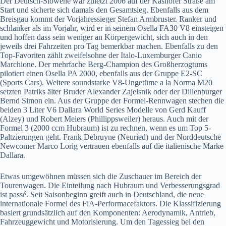
Der Deutsch-Slowene war zuletzt 2006 auf der Käshofer Straße am
Start und sicherte sich damals den Gesamtsieg. Ebenfalls aus dem
Breisgau kommt der Vorjahressieger Stefan Armbruster. Ranker und
schlanker als im Vorjahr, wird er in seinem Osella FA30 V8 einsteigen
und hoffen dass sein weniger an Körpergewicht, sich auch in den
jeweils drei Fahrzeiten pro Tag bemerkbar machen. Ebenfalls zu den
Top-Favoriten zählt zweifelsohne der Italo-Luxemburger Canio
Marchione. Der mehrfache Berg-Champion des Großherzogtums
pilotiert einen Osella PA 2000, ebenfalls aus der Gruppe E2-SC
(Sports Cars). Weitere soundstarke V8-Ungetüme a la Norma M20
setzten Patriks älter Bruder Alexander Zajelsnik oder der Dillenburger
Bernd Simon ein. Aus der Gruppe der Formel-Rennwagen stechen die
beiden 3 Liter V6 Dallara World Series Modelle von Gerd Kauff
(Alzey) und Robert Meiers (Phillippsweiler) heraus. Auch mit der
Formel 3 (2000 ccm Hubraum) ist zu rechnen, wenn es um Top 5-
Paltzierungen geht. Frank Debruyne (Neuried) und der Norddeutsche
Newcomer Marco Lorig vertrauen ebenfalls auf die italienische Marke
Dallara.
Etwas umgewöhnen müssen sich die Zuschauer im Bereich der
Tourenwagen. Die Einteilung nach Hubraum und Verbesserungsgrad
ist passé. Seit Saisonbeginn greift auch in Deutschland, die neue
internationale Formel des FiA-Performacefaktors. Die Klassifizierung
basiert grundsätzlich auf den Komponenten: Aerodynamik, Antrieb,
Fahrzeuggewicht und Motorisierung. Um den Tagessieg bei den